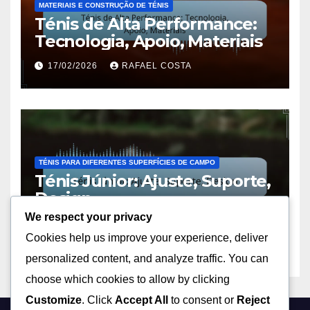
MATERIAIS E CONSTRUÇÃO DE TÉNIS
Ténis de Alta Performance:
Tecnologia, Apoio, Materiais
17/02/2026
RAFAEL COSTA
TÉNIS PARA DIFERENTES SUPERFÍCIES DE CAMPO
Ténis Júnior: Ajuste, Suporte,
Design
We respect your privacy
17/02/2026
RAFAEL COSTA
Cookies help us improve your experience, deliver
personalized content, and analyze traffic. You can
choose which cookies to allow by clicking
Customize
. Click
Accept All
to consent or
Reject