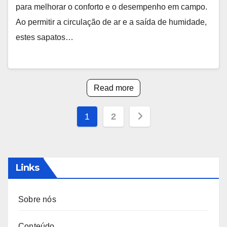
para melhorar o conforto e o desempenho em campo.
Ao permitir a circulação de ar e a saída de humidade,
estes sapatos…
Read more
Posts
1
2
pagination
Links
Sobre nós
Conteúdo